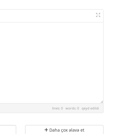
lines: 0 words: 0
qeyd edildi
Daha çox əlavə et