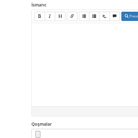
İsmarıc
Prev
Qoşmalar