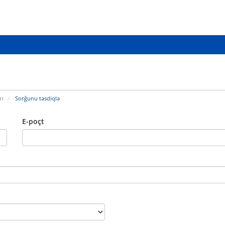
rı
Sorğunu təsdiqlə
E-poçt